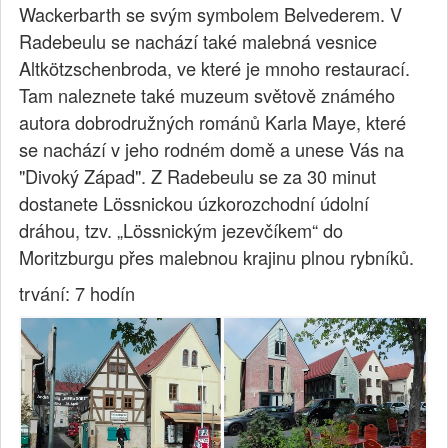
Wackerbarth se svým symbolem Belvederem. V
Radebeulu se nachází také malebná vesnice
Altkötzschenbroda, ve které je mnoho restaurací.
Tam naleznete také muzeum světově známého
autora dobrodružných románů Karla Maye, které
se nachází v jeho rodném domě a unese Vás na
"Divoký Západ". Z Radebeulu se za 30 minut
dostanete Lössnickou úzkorozchodní údolní
dráhou, tzv. „Lössnickým jezevčíkem“ do
Moritzburgu přes malebnou krajinu plnou rybníků.
trvání: 7 hodín