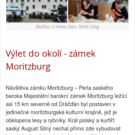
Meißen © Heike Stier, Steffi Uhlig
Výlet do okolí - zámek
Moritzburg
Návštěva zámku Moritzburg – Perla saského
baroka Majestátní barokní zámek Moritzburg ležící
asi 15 km severně od Drážďan byl postaven v
jedinečné moritzburgské kulturní krajině, jež je
obklopena lesy a rybníky. Král polský a kurfiřt
saský August Silný nechal přímo zde vybudovat