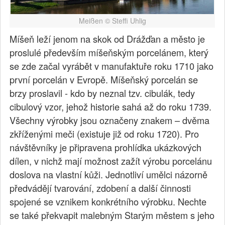
Meißen © Steffi Uhlig
Míšeň leží jenom na skok od Drážďan a město je
proslulé především míšeňským porcelánem, který
se zde začal vyrábět v manufaktuře roku 1710 jako
první porcelán v Evropě. Míšeňský porcelán se
brzy proslavil - kdo by neznal tzv. cibulák, tedy
cibulový vzor, jehož historie sahá až do roku 1739.
Všechny výrobky jsou označeny znakem – dvěma
zkříženými meči (existuje již od roku 1720). Pro
návštěvníky je připravena prohlídka ukázkových
dílen, v nichž mají možnost zažít výrobu porcelánu
doslova na vlastní kůži. Jednotliví umělci názorně
předvádějí tvarování, zdobení a další činnosti
spojené se vznikem konkrétního výrobku. Nechte
se také překvapit malebným Starým městem s jeho