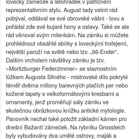
lovecký zámeček a letohrádek v patřičném
reprezentativním stylu. August tady velmi rád
pobýval, oddával se své obrovské vášni - lovu a
pořádal zde své bujaré hony a oslavy. Také se ale
rád věnoval svým milenkám. Na zámku si můžete
prohlédnout obsáhlé sbírky s loveckými trofejemi,
největší paroží na světě nebo tzv. „66-Ender“.
Dalším vrcholem návštěvy zámku je tzv.
»Moritzburger Federzimmer« se slavnostním
lůžkem Augusta Silného - mistrovské dílo pokryté
téměř dvěma miliony barevných ptačích per nebo
kožené tapety s velkoformátovými kresbami a
ornamenty, jenž proměňují sály zámku ve
skutečnou obrázkovou knížku antické mytologie.
Panovník nechal také položit základní kámen pro
dnešní Bažantí zámeček. Na rybníku Grossteich
byly vybudovány dva umělé ostrovy, maják a