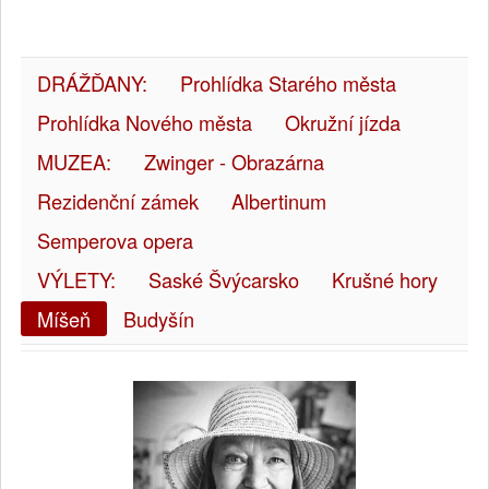
DRÁŽĎANY:
Prohlídka Starého města
Prohlídka Nového města
Okružní jízda
MUZEA:
Zwinger - Obrazárna
Rezidenční zámek
Albertinum
Semperova opera
VÝLETY:
Saské Švýcarsko
Krušné hory
Míšeň
Budyšín