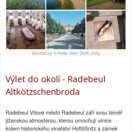
Moritzburg © Heike Stier, Steffi Uhlig
Výlet do okolí - Radebeul
Altkötzschenbroda
Radebeul Vilové město Radebeul září svou téměř
jižanskou atmosférou, kterou umocňují vinice
kolem historického vinařství Hoflößnitz a zámek