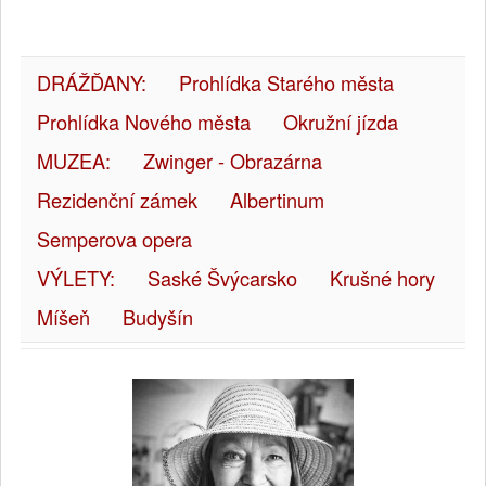
DRÁŽĎANY:
Prohlídka Starého města
Prohlídka Nového města
Okružní jízda
MUZEA:
Zwinger - Obrazárna
Rezidenční zámek
Albertinum
Semperova opera
VÝLETY:
Saské Švýcarsko
Krušné hory
Míšeň
Budyšín