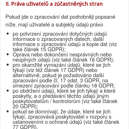
II. Práva uživatelů a zúčastněných stran
Pokud jde o zpracování dat podrobněji popsané
níže, mají uživatelé a subjekty údajů právo
po potvrzení zpracování dotyčných údajů
informace o zpracovaných datech, další
informace o zpracování údajů a kopie dat (viz
také článek 15 GDPR);
Oprava nebo dokončení nesprávných nebo
neúplných údajů (viz také článek 16 GDPR);
pro okamžité vymazání údajů, které se jich
týkají (viz též článek 17 GDPR) nebo
alternativně, pokud je požadováno další
zpracování podle čl. 17 odst. 3 GDPR, na
omezení zpracování podle článku 18 GDPR;
po obdržení údajů, které se jich týkají a které
poskytly, a o předávání těchto údajů jiným
poskytovatelům / kontrolorům (viz také článek
20 GDPR);
pokud se domnívají, že údaje, které se jich
týkají, zpracovává poskytovatel v rozporu s
ustanoveními o ochraně údajů (viz také článek
77 GDPR).