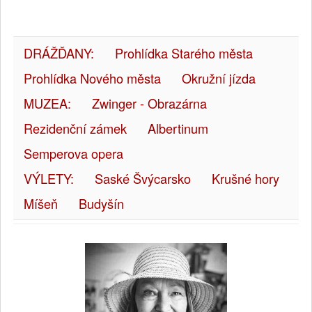
DRÁŽĎANY:
Prohlídka Starého města
Prohlídka Nového města
Okružní jízda
MUZEA:
Zwinger - Obrazárna
Rezidenční zámek
Albertinum
Semperova opera
VÝLETY:
Saské Švýcarsko
Krušné hory
Míšeň
Budyšín