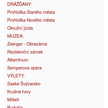
DRÁŽĎANY:
Prohlídka Starého města
Prohlídka Nového města
Okružní jízda
MUZEA:
Zwinger - Obrazárna
Rezidenční zámek
Albertinum
Semperova opera
VÝLETY:
Saské Švýcarsko
Krušné hory
Míšeň
Budyšín